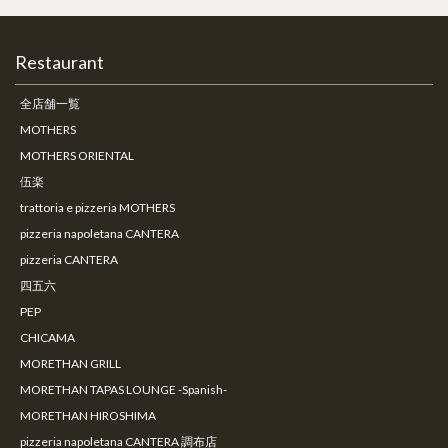
Restaurant
全店舗一覧
MOTHERS
MOTHERS ORIENTAL
伍楽
trattoria e pizzeria MOTHERS
pizzeria napoletana CANTERA
pizzeria CANTERA
四五六
PEP
CHICAMA
MORETHAN GRILL
MORETHAN TAPAS LOUNGE -Spanish-
MORETHAN HIROSHIMA
pizzeria napoletana CANTERA 調布店