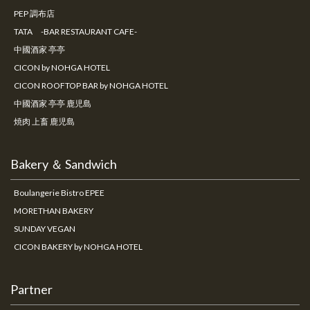
PEP 調布店
TATA -BAR RESTAURANT CAFE-
中國酒家 亭亭
CICON by NOHGA HOTEL
CICON ROOFTOP BAR by NOHGA HOTEL
中國酒家 亭亭 鹿児島
焼肉 上畜 鹿児島
Bakery ＆ Sandwich
Boulangerie Bistro EPEE
MORETHAN BAKERY
SUNDAY VEGAN
CICON BAKERY by NOHGA HOTEL
Partner